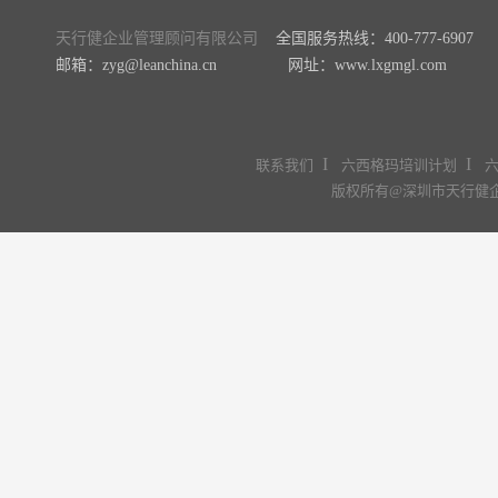
天行健企业管理顾问有限公司
全国服务热线：400-777-6907
邮箱：zyg@leanchina.cn 网址：www.lxgmgl.com
I
I
联系我们
六西格玛培训计划
版权所有@深圳市天行